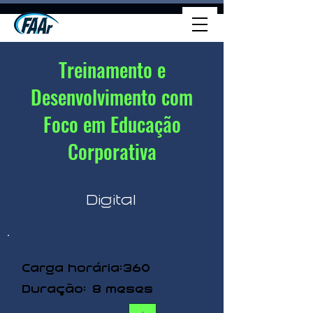
Treinamento e
Desenvolvimento com
Foco em Educação
Corporativa
Digital
360
Carga horária:
Duração:
8 meses