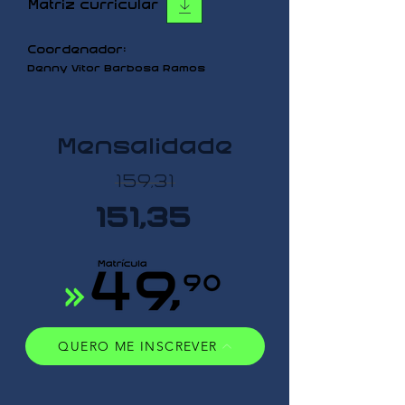
Matriz curricular
Coordenador:
Denny Vitor Barbosa Ramos
Mensalidade
159,31
151,35
QUERO ME INSCREVER