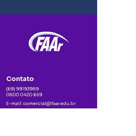
Contato
(69) 99193989
0800 0420 659
E-mail:
comercial@faar.edu.br
Av. Capitão Silvio, nº 2738 – Setor
Grandes Áreas
Ariquemes – Rondônia – Cep
76.876-696