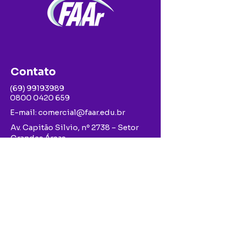
Contato
(69) 99193989
0800 0420 659
E-mail:
comercial@faar.edu.br
Av. Capitão Silvio, nº 2738 – Setor
Grandes Áreas
Ariquemes – Rondônia – Cep
76.876-696
Nossas redes sociais