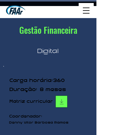
Gestão Financeira
Digital
360
Carga horária:
Duração:
8 meses
Matriz curricular
Coordenador:
Denny Vitor Barbosa Ramos