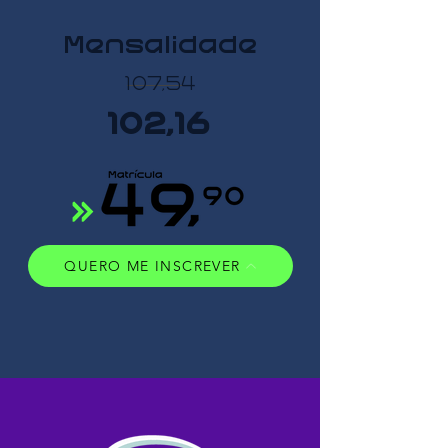
Mensalidade
107,54
102,16
QUERO ME INSCREVER