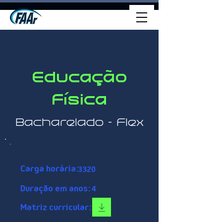
Educação
Física
Bacharelado - Flex
Carga horária:
3320
Duração em anos:
4
Matriz curricular: