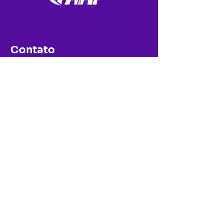
Contato
(69) 99193989
0800 0420 659
E-mail:
comercial@faar.edu.br
Av. Capitão Silvio, nº 2738 – Setor
Grandes Áreas
Ariquemes – Rondônia – Cep
76.876-696
Nossas redes sociais