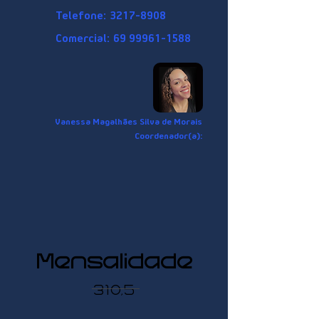
Telefone:
3217-8908
Comercial:
69 99961-1588
Vanessa Magalhães Silva de Morais
Coordenador(a):
Mensalidade
310,5