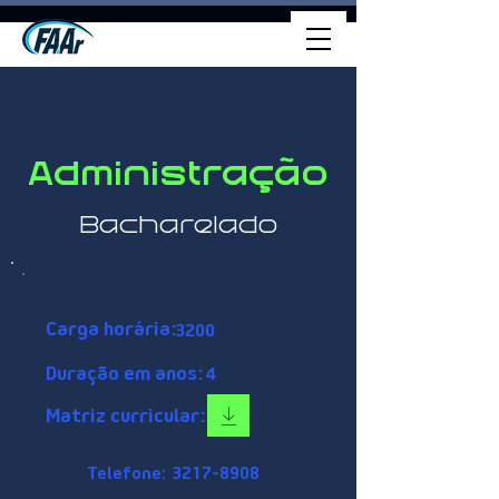
Administração
Bacharelado
Carga horária:
3200
Duração em anos:
4
Matriz curricular:
Telefone:
3217-8908