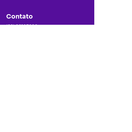
Contato
(69) 99193989
0800 0420 659
E-mail:
comercial@faar.edu.br
Av. Capitão Silvio, nº 2738 – Setor
Grandes Áreas
Ariquemes – Rondônia – Cep
76.876-696
Nossas redes sociais
Política de privacidade